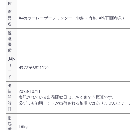
称
商
品
A4カラーレーザープリンター（無線・有線LAN/両面印刷）
名
後
継
機
種
JAN
コ
4977766821179
ー
ド
出
荷
2023/10/11
開
表記されている出荷開始日は、あくまでも概算です。
始
必ずしも初期ロットが出荷される納期ではありませんので、
日
梱
包
18kg
重