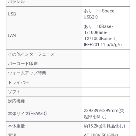
パラレル
あり Hi-Speed
USB
USB2.0
あり 10Base-
T/100Base-
LAN
TX/1000Base-T、
IEEE201.11 a/b/g/n
その他インターフェース
バーコード印刷
ウォームアップ時間
ドライバー
ソフト
対応機種
239×399×399mm(突
本体サイズ(H×W×D)
起部を除く)
本体重量
約15.2kg(消耗品含む)
電源
AC 100V 50/60Hz