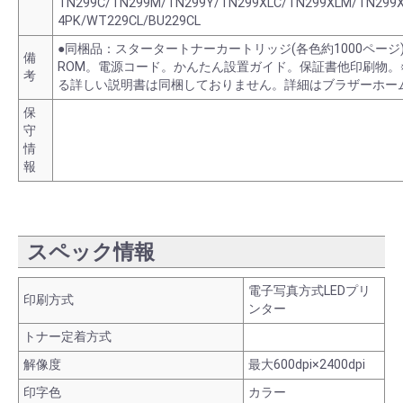
TN299C/TN299M/TN299Y/TN299XLC/TN299XLM/TN299X
4PK/WT229CL/BU229CL
●同梱品：スタータートナーカートリッジ(各色約1000ペー
備
ROM。電源コード。かんたん設置ガイド。保証書他印刷物。※
考
る詳しい説明書は同梱しておりません。詳細はブラザーホー
保
守
情
報
スペック情報
電子写真方式LEDプリ
印刷方式
ンター
トナー定着方式
解像度
最大600dpi×2400dpi
印字色
カラー