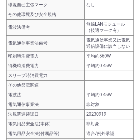
環境自己主張マーク
なし
その他環境及び安全規格
無線LANモジュール
電波法備考
（技適マーク有）
電気通信事業又は電気
電気通信事業法備考
通信設備に該当しない
印刷時消費電力
平均約560W
待機時消費電力
平均約0.45W
スリープ時消費電力
その他節電関連
電波法
平均約0.45W
電気通信事業法
非対象
法規関連確認日
20230919
電気用品安全法(本体)
非対象
電気用品安全法(付属品等)
適合/例外承認