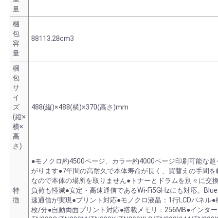
量
梱
包
88113.28cm3
容
量
梱
包
サ
イ
ズ
488(縦)×488(横)×370(高さ)mm
(縦×
横×
高
さ)
●モノクロ約4500ページ、カラー約4000ページ印刷可能
がります●7年間の高耐久で本体寿命が長く、買替えの手間
なので本体の場所を取りません●トナーとドラムを別々に交
特
負荷も軽減●安定・高速通信であるWi-Fi5GHzにも対応。Blu
徴
速通信が実現●プリント対応●モノクロ液晶：1行LCDパネル●
枚/分●自動両面プリント対応●搭載メモリ：256MB●インターフェイ