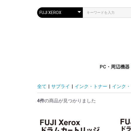
PC・周辺機器
PC・モバイル
サーバー
ディスプレイ(
プリンター・
通信/ネットワ
電源関連装置
メモリ/フラッ
入力デバイス
ケーブル/切替
Surface
全て
|
サプライ
|
インク・トナー
|
インク・
置)
ー
器
モリ
4件
の商品が見つかりました