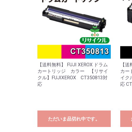
【送料無料】 FUJI XEROX ドラム
【送料
カートリッジ カラー 【リサイ
カー
クル】FUJIXEROX CT350813対
イクル
応
応 CT
ただいま品切れ中です。