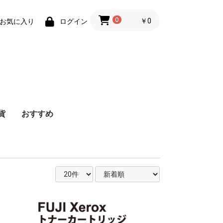
0
￥0
お気に入り
ログイン
貨
おすすめ
ェ
ェ
ク
ジ
ス
ジ
ト
ト
B
ン
Surface用
ペン
レット端末
ナー関連
ナー関連
リケーター
/キーボ
務用品
拡張保証
法人のお客様へ
ネジ・ナット・ボル
EPSON
brother
RICOH
OKI
NEC
CANON
FUJI XEROX
SATO
リサイクルインク
ブラック
シアン
マゼンタ
イエロー
SHARP
帳票用紙
コピー用紙
その他
インクカートリッ
トナーカートリッ
廃トナーボックス
感光体ユニット
ETカートリッジ
ドラムユニット
トナーカートリッ
SPドラムユニット
SPトナー
廃トナーボトル
トナーカートリッ
インクリボン
トナーカートリッ
イメージドラム
カセットリボン
ドラムカートリッ
トナーカートリッ
トナーカートリッ
ドラムカートリッ
リサイクルインク/
リサイクルインク/
リサイクルインク/
リサイクルインク/
リサイクルインク/
B5
B4
A4
A3
）
カバー
ト・リベット
エロー
ゼンタ
アン
ラック
数色パック