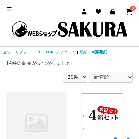
0
全て
|
サプライ
|
「SUPPORT」サプライ
|
用紙
|
帳票用紙
14件
の商品が見つかりました