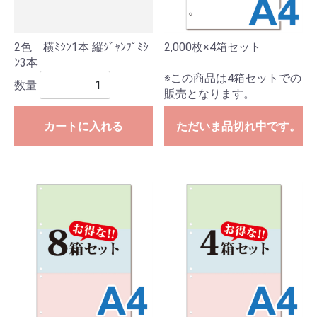
2色 横ﾐｼﾝ1本 縦ｼﾞｬﾝﾌﾟﾐｼ
2,000枚×4箱セット
ﾝ3本
※この商品は4箱セットでの
数量
販売となります。
カートに入れる
ただいま品切れ中です。