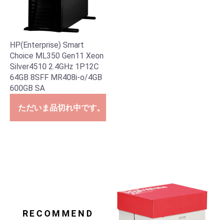
HP(Enterprise) Smart
Choice ML350 Gen11 Xeon
Silver4510 2.4GHz 1P12C
64GB 8SFF MR408i-o/4GB
600GB SA
ただいま品切れ中です。
RECOMMEND