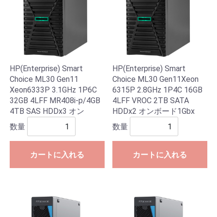
HP(Enterprise) Smart
HP(Enterprise) Smart
Choice ML30 Gen11
Choice ML30 Gen11Xeon
Xeon6333P 3.1GHz 1P6C
6315P 2.8GHz 1P4C 16GB
32GB 4LFF MR408i-p/4GB
4LFF VROC 2TB SATA
4TB SAS HDDx3 オン
HDDx2 オンボード1Gbx
数量
数量
カートに入れる
カートに入れる