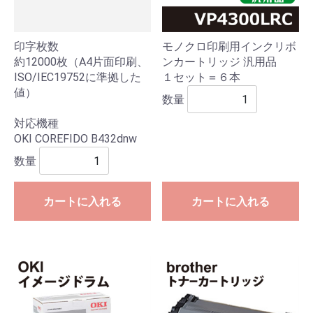
印字枚数
モノクロ印刷用インクリボ
約12000枚（A4片面印刷、
ンカートリッジ 汎用品
ISO/IEC19752に準拠した
１セット＝６本
値）
数量
対応機種
OKI COREFIDO B432dnw
数量
カートに入れる
カートに入れる