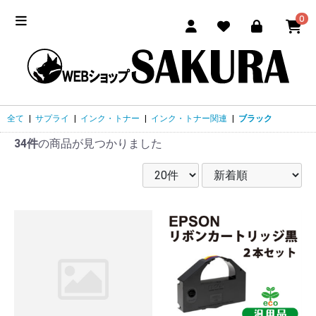
0
全て
|
サプライ
|
インク・トナー
|
インク・トナー関連
|
ブラック
34件
の商品が見つかりました