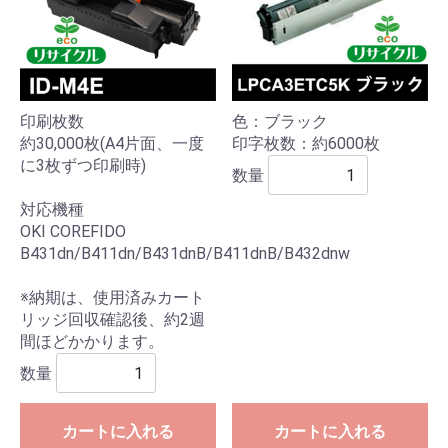
印刷枚数
色：ブラック
約30,000枚(A4片面、一度
印字枚数：約6000枚
に3枚ずつ印刷時)
数量
対応機種
OKI COREFIDO
B431dn/B411dn/B431dnB/B411dnB/B432dnw
※納期は、使用済みカート
リッジ回収確認後、約2週
間ほどかかります。
数量
カートに入れる
カートに入れる