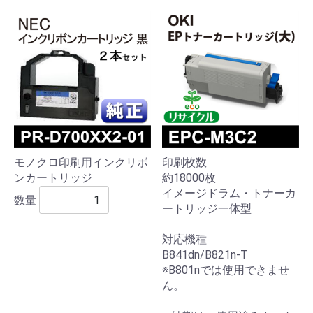
モノクロ印刷用インクリボ
印刷枚数
ンカートリッジ
約18000枚
イメージドラム・トナーカ
数量
ートリッジ一体型
対応機種
B841dn/B821n-T
※B801nでは使用できませ
ん。