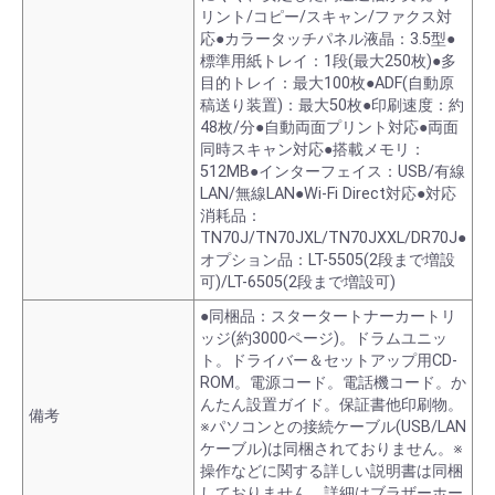
リント/コピー/スキャン/ファクス対
応●カラータッチパネル液晶：3.5型●
標準用紙トレイ：1段(最大250枚)●多
目的トレイ：最大100枚●ADF(自動原
稿送り装置)：最大50枚●印刷速度：約
48枚/分●自動両面プリント対応●両面
同時スキャン対応●搭載メモリ：
512MB●インターフェイス：USB/有線
LAN/無線LAN●Wi-Fi Direct対応●対応
消耗品：
TN70J/TN70JXL/TN70JXXL/DR70J●
オプション品：LT-5505(2段まで増設
可)/LT-6505(2段まで増設可)
●同梱品：スタータートナーカートリ
ッジ(約3000ページ)。ドラムユニッ
ト。ドライバー＆セットアップ用CD-
ROM。電源コード。電話機コード。か
んたん設置ガイド。保証書他印刷物。
備考
※パソコンとの接続ケーブル(USB/LAN
ケーブル)は同梱されておりません。※
操作などに関する詳しい説明書は同梱
しておりません。詳細はブラザーホー