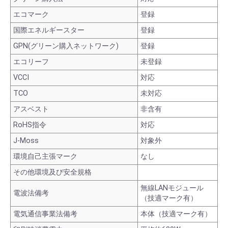
エコマーク
登録
国際エネルギースター
登録
GPN(グリーン購入ネットワーク)
登録
エコリーフ
未登録
VCCI
対応
TCO
未対応
アスベスト
非含有
RoHS指令
対応
J-Moss
対象外
環境自己主張マーク
なし
その他環境及び安全規格
無線LANモジュール
電波法備考
（技適マーク有）
電気通信事業法備考
本体（技適マーク有）