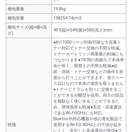
梱包重量
19.8kg
梱包容量
158254.74cm3
梱包サイズ(縦×横×高
497(縦)×549(横)×580(高さ)mm
さ)
●約11000ページ印刷可能な大容量ト
ナー対応でトナー交換の手間を軽減。
トナーカートリッジ廃棄量の削減にも
つながります●7年間の高耐久で本体寿
命が長く、買替えの手間を軽減●給
紙・排紙・トナー交換などの操作を前
面から行うことができます。省スペー
ス設計なので本体の場所を取りません
●トナーとドラムを別々に交換するこ
とができる分離型を採用。両方の部品
を無駄なく使いきることができるた
め、環境負荷も軽減●安定・高速通信
であるWi-Fi5GHzにも対応。
Bluetooth対応機器や他の電化製品で
特徴
使用するWi-Fi2.4GHzとの干渉が起き
にくく、安定した高速通信が実現●プ