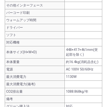
その他インターフェース
バーコード印刷
ウォームアップ時間
ドライバー
ソフト
対応機種
448×417×461mm(突
本体サイズ(H×W×D)
起部を除く)
本体重量
約16.4kg(消耗品含む)
電源
AC 100V 50/60Hz
最大消費電力
1130W
最大消費電力(備考)
CO2排出量
1088.868kg/年
備考
グリーン購入法
対応