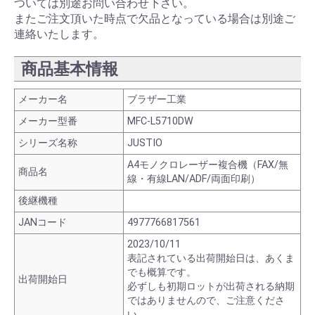
ついては別途お問い合わせ下さい。
またご注文頂いた時点で欠品となっている場合は別途ご
連絡いたします。
商品基本情報
メーカー名
ブラザー工業
メーカー型番
MFC-L5710DW
シリーズ名称
JUSTIO
A4モノクロレーザー複合機（FAX/無
商品名
線・有線LAN/ADF/両面印刷）
後継機種
JANコード
4977766817561
2023/10/11
表記されている出荷開始日は、あくま
でも概算です。
出荷開始日
必ずしも初期ロットが出荷される納期
ではありませんので、ご注意くださ
い。