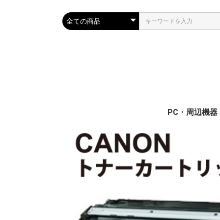
PC・周辺機器
PC・モバイル
サーバー
ディスプレイ(
プリンター・
通信/ネットワ
電源関連装置
メモリ/フラッ
入力デバイス
ケーブル/切替
Surface
置)
ー
器
モリ