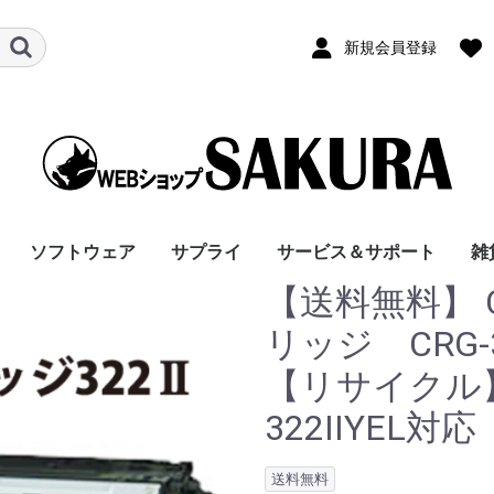
新規会員登録
ソフトウェア
サプライ
サービス＆サポート
雑
【送料無料】 
端末
表示装
プロッタ
ーク機
シュメ
器
オフィスアプリケーシ
Windows 10
Windows 10 S
Windows10 Pro
Windows10 IoT
Windows10
Windows11
Windows11 Pro
Windows11 Pro 64
Windows 11 Pro
Windows 11 Pro
Windows11 Home64
Android 12
液晶一体型
デスクトップ・省スペ
ノート・ウルトラブッ
タブレット
2in1タブレット
ワークステーション
OSなし
Windows Server 2025
Windows Server 2025
Windows Server IoT
Windows Server 2022
Windows Server 2022
Windows Server IoT
Winodws Storage
タワー型
ラック型
液晶ディスプレイ(TV
液晶ディスプレイ(ワ
液晶ディスプレイ(ス
サイネージディスプレ
タッチパネル液晶
プロジェクタ
デジタルサイネージ関
ゲーミングディスプレ
有機ELディスプレイ
レーザープリンター
レーザー複合機
インクジェットプリン
ビジネスインクジェッ
インクジェット複合機
ビジネスインクジェッ
ドットインパクトプリ
3Dプリンター・3Dプ
熱転写/感熱式プリン
レーザープリンタオプ
HUB/スイッチ
ACアダプタ
DDR4 DRAM
DDR5 DRAM
DDR5 DRAM
マウス
Pro
Laptop
Laptop 5
Laptop Go 2
Laptop Go 3
Go
アクセサリ
サプライ
モバイル・携帯電話用
文房具
インク・トナー
「SUPPORT」サプラ
外部拡張機器
PC用スピーカー/ヘッ
タブレット用/オプシ
保証
配送料
液晶15型以上17型未
液晶19型以上20型未
本体のみ
ノート13型以上15型
ノート13型未満液晶
ノート15型以上液晶
9.0型以上13.0型未満
9.0型未満
Windows搭載
デスクトップ型
1WAY
2WAY
1WAY
2WAY
15型未満
19型
20型未満
20型以上22型未満
22型以上24型未満
24型以上28型未満
28型以上32型未満
32型以上42型未満
42型以上50型未満
50型以上60型未満
60型以上70型未満
70型以上80型未満
80型以上
12型未満
12型以上15型未満
15型以上17型未満
17型以上18型未満
18型以上20型未満
20型以上
サイネージ32型未満
サイネージ32型以上
サイネージ40型以上
サイネージ50型以上
サイネージ60型以上
サイネージ70型以上
サイネージ80型以上
タッチパネル液晶
ワイドデータプロジ
DLPプロジェクタ
短焦点ワイドプロジ
液晶プロジェクタ
ワイドLEDプロジェ
ホームシアタープロ
セットトップボック
サイネージパッケー
22型未満
22型以上24型未満
24型以上26型未満
26型以上28型未満
28型以上
30型以上32型未満
40型以上50型未満
20型未満
モノクロ/A4対応
モノクロ/A3対応
カラー/A4対応
カラー/A3対応
モノクロ/スキャナ
モノクロ/スキャナー
カラー/スキャナ
カラー/スキャナー
A4対応
A3対応
A4未満/フォトサイズ
バーコード/ラベルプ
その他
カラー/A4対応
カラー/A3対応
モノクロ/A4対応
スキャナー付き/FAX
スキャナー/FAX付
スキャナー/FAX付
スキャナー付/FAXな
10インチ対応
15インチ対応
バーコード/ラベルプ
3Dプリンター・3Dプ
熱転写/感熱式プリン
バーコード/ラベルプ
その他
給紙トレイ・ユニッ
レイヤー2スイッ
ACアダプター/ノー
デスクトッ
デスクトッ
ノート
デスクトッ
デスクトッ
ノート/4800MHz/8G
ワイヤレス光学式/レ
Bluetoothレーザー
ペン
マウス
キーボード
ヘッドホン／イヤホ
固定/運搬補助用品
サプライ/その他
Microsoft 
スタイラス
その他タブ
インク・ト
用紙
インク・ト
その他
ポートリプ
タブレット用
事
ョン
Enterprise2016
64（24H2）
64（25H2）
ース(コンパクト)
ク・ノートその他
Standard
2025 SS
Standard
2022 SS
Server 2012 R2
チューナーなし)
イド)
クエア)
イ
連品
イ
ター
トプリンタ
ト複合機
ンター
ロッター
タ
ション
3200MHz
4800MHz 5600MHz
4800MHz PC5-38400
オプション
イ
ドホン/イヤホン>ヘッ
ョン
満
満
未満液晶
40型未満
50型未満
60型未満
70型未満
80型未満
クタ
クタ
タ
ェクタ
（据置）
製品
ー/FAX付
付/FAXなし
ー/FAX付
付/FAXなし
リンター
なし
し
リンター
ロッター
タ
リンタ
チ/PoE対応
PC用
プ/3200MHz/16GB以
プ/3200MHz/16GBx2
5600MHz/16GB以下
プ/4800MHz/16GB
プ/4800MHz/32GB以
以下
ーザー式/BlueLED
式/BlueLED
（オーバーヘッド型
オプション
用ケース・
ード
リッジ CRG-
PC5-44800
ドホン/イヤホン
上
枚組
上
【リサイクル】
322IIYEL対応
送料無料