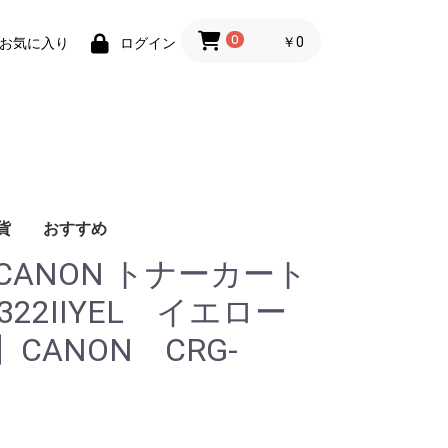
0
￥0
お気に入り
ログイン
貨
おすすめ
CANON トナーカート
ェ
ェ
ク
ジ
ス
ジ
ト
ト
B
ン
Surface用
ペン
レット端末
ナー関連
ナー関連
リケーター
/キーボ
務用品
拡張保証
法人のお客様へ
ネジ・ナット・ボル
EPSON
brother
RICOH
OKI
NEC
CANON
FUJI XEROX
SATO
リサイクルインク
ブラック
シアン
マゼンタ
イエロー
SHARP
帳票用紙
コピー用紙
その他
インクカートリッ
トナーカートリッ
廃トナーボックス
感光体ユニット
ETカートリッジ
ドラムユニット
トナーカートリッ
SPドラムユニット
SPトナー
廃トナーボトル
トナーカートリッ
インクリボン
トナーカートリッ
イメージドラム
カセットリボン
ドラムカートリッ
トナーカートリッ
トナーカートリッ
ドラムカートリッ
リサイクルインク/
リサイクルインク/
リサイクルインク/
リサイクルインク/
リサイクルインク/
B5
B4
A4
A3
）
カバー
ト・リベット
エロー
ゼンタ
アン
ラック
数色パック
322IIYEL イエロー
CANON CRG-